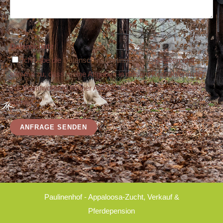
Bitte
Datenschutz
lasse
Ich habe die
Datenschutzbestimmungen
gelesen und
dieses
stimme zu, dass meine Angaben in diesem Kontaktformular
Feld
zur Beantwortung meiner Anfrage erhoben und verarbeitet
leer.
werden.
Paulinenhof - Appaloosa-Zucht, Verkauf &
Pferdepension