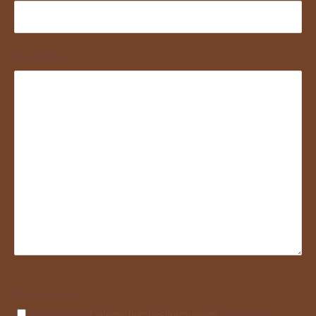
Nachricht
Bitte
Datenschutz
lasse
Ich habe die
Datenschutzbestimmungen
gelesen und