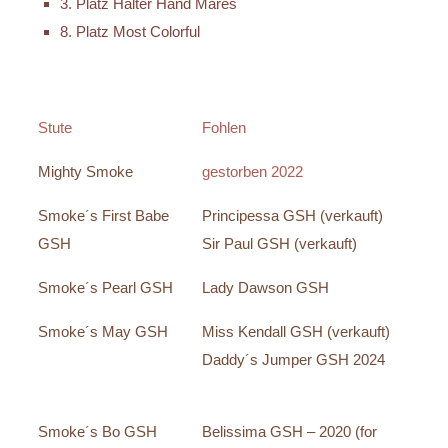
3. Platz Halter Hand Mares
8. Platz Most Colorful
Stute
Fohlen
Mighty Smoke
gestorben 2022
Smoke´s First Babe
Principessa GSH (verkauft)
GSH
Sir Paul GSH (verkauft)
Smoke´s Pearl GSH
Lady Dawson GSH
Smoke´s May GSH
Miss Kendall GSH (verkauft)
Daddy´s Jumper GSH 2024
Smoke´s Bo GSH
Belissima GSH – 2020 (for